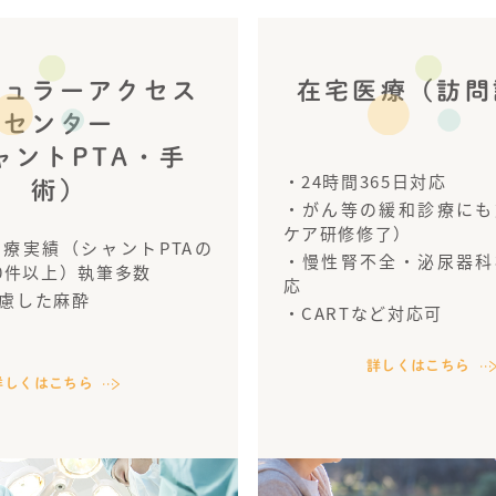
キュラーアクセス
在宅医療（訪問
センター
ャントPTA・手
・24時間365日対応
術）
・がん等の緩和診療にも
ケア研修修了）
療実績（シャントPTAの
・慢性腎不全・泌尿器科
00件以上）執筆多数
応
慮した麻酔
・CARTなど対応可
詳しくはこちら
詳しくはこちら