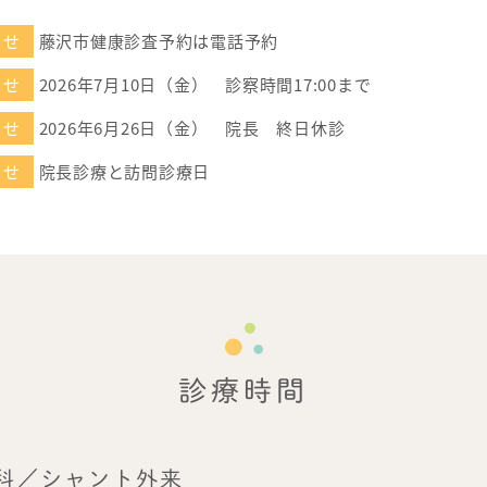
らせ
藤沢市健康診査予約は電話予約
らせ
2026年7月10日（金） 診察時間17:00まで
らせ
2026年6月26日（金） 院長 終日休診
らせ
院長診療と訪問診療日
らせ
年末年始の診療 12月29日午後から1月４日休診
らせ
発熱・風邪症状のある患者さまへ
診療時間
科／シャント外来