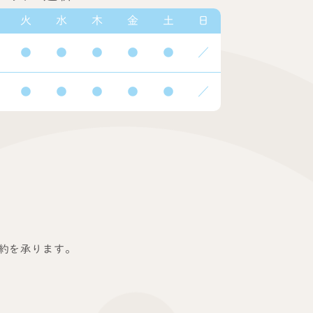
火
水
木
金
土
日
●
●
●
●
●
／
●
●
●
●
●
／
予約を承ります。